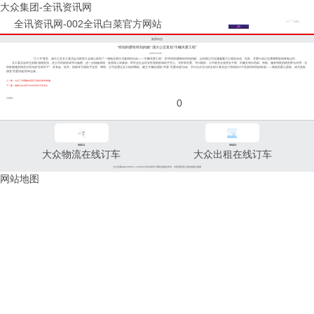
大众集团-全讯资讯网
全讯资讯网-002全讯白菜官方网站
集团动态
“特别的爱给特别的她” 浦大公交策划“巾帼关爱工程”
2004-03-05
“三八节”将至，浦大公交女工委员会与部室工会精心策划了一项饱含责任与真情的活动——“巾帼关爱工程”，把“特别的爱献给特别的她”，以拓展公司实施凝聚力工程的步伐。目前，关爱行动正在紧锣密鼓地筹备运作。
女工委员会经过前期 海报宣传，在公司内部形成节日氛围，进一步倡扬亲情、友情和人间真情，呼吁全社会对女性弱势群体给予关心、关怀和关爱。节日期间，公司将充分发挥女干部、巾帼文明示范岗、劳模、服务明星的模范带头作用，与
特殊困难的病贫女性结成“互助对子”，在资金、技术、技能等方面给予支持、帮助。公司还通过女工组织网络，建立“巾帼志愿队”开展 “关爱传递”活动，节日当天生日的女职工将在这个特别的日子里收到特别的惊喜——精美的爱心蛋糕，成为首批
接受“关爱传递”的幸运者。
上一篇：大众三汽明确年度员工培训目标和措施
下一篇：浦南大众召开2004年安全工作会议
分享到：
0
96811
96822
大众物流在线订车
大众出租在线订车
大众交通(www.96822.com)002全讯白菜官方网站的版权所有，未经授权禁止复制或建立镜像
网站地图