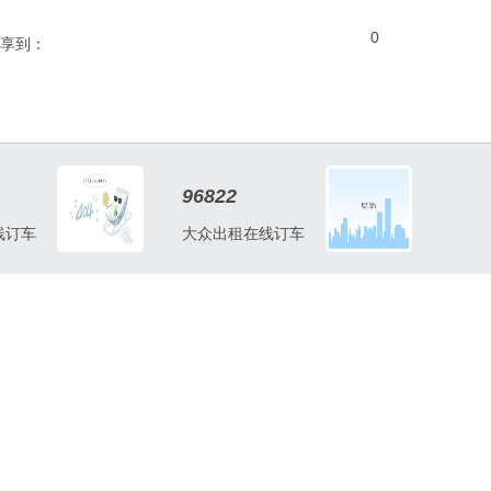
0
享到：
96822
线订车
大众出租在线订车