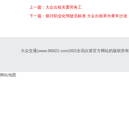
上一篇：大众出租关爱劳务工
下一篇：探讨职业化驾驶员标准 大众出租举办青年沙龙
大众交通(www.96822.com)002全讯白菜官方网站的版
网站地图