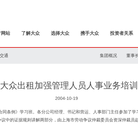
方网站
了解大众
选择大众
携手大众
投资者关系
交通
集团概况
董事
大众出租加强管理人员人事业务培训
2004-10-19
合同条例》学习班。各分公司经理、书记和营运、人事部门主任参加了学
中的证据规则讲解两部分，由上海市劳动争议仲裁委员会资深仲裁员赵