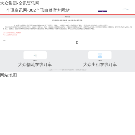
大众集团-全讯资讯网
全讯资讯网-002全讯白菜官方网站
集团动态
探讨职业化驾驶员标准 大众出租举办青年沙龙
2004-10-20
以“如何定义职业化驾驶员”为主题的 2004年大众出租青年沙龙于日前召开。沙龙除了一部分基层青年管理人员和团支部书记参加外，还特意邀请了今年新加入“大众”的青年大学生。
本次青年沙龙就职业化驾驶员的标准进行了探讨。与会的青年管理人员一致认为，建立职业化驾驶员队伍是公司进一步建设优秀驾驶员队伍的方向，优秀的驾驶员队伍是公司未来发展和品牌提升的重要基础。青年管理人员运用 ppt模板，从服
务、安全、社会责任、企业忠诚等多个方面对职业化驾驶员的标准进行了阐述，尤其是对优质服务等重要问题进行了交流，并对企业如何逐步的培养职业化驾驶员提出了建议。
上一篇：大众出租加强管理人员人事业务培训
下一篇：大众租车员工培训尝试创新
分享到：
0
96811
96822
大众物流在线订车
大众出租在线订车
大众交通(www.96822.com)002全讯白菜官方网站的版权所有，未经授权禁止复制或建立镜像
网站地图