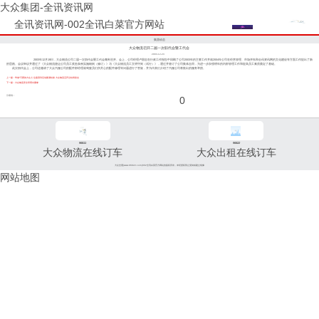
大众集团-全讯资讯网
全讯资讯网-002全讯白菜官方网站
集团动态
大众物流召开二届一次职代会暨工代会
2003-12-23
2003年12月19日，大众物流公司二届一次职代会暨工代会顺利召开。会上，公司经理卢国忠在行政工作报告中回顾了公司2003年的主要工作并就2004年公司在经营管理、市场开拓和全讯资讯网的文化建设等方面工作提出了新
的思路。会议审议并通过了《大众物流捷运公司员工奖惩条例实施细则（修订）》与《大众物流员工文明守则（试行）》，通过并签订了公司集体合同，为进一步加强明年的内部管理工作和提高员工素质奠定了基础。
此次职代会上，公司还邀请了大众汽服公司的配件部经理就驾驶员们所关心的配件修理等问题进行了答疑，并为代表们介绍了汽服公司将推出的服务举措。
上一篇：争做“可爱的大众人”主题系列活动圆满结束 大众物流召开总结表彰会
下一篇：大众物流安全管理出重拳
分享到：
0
96811
96822
大众物流在线订车
大众出租在线订车
大众交通(www.96822.com)002全讯白菜官方网站的版权所有，未经授权禁止复制或建立镜像
网站地图