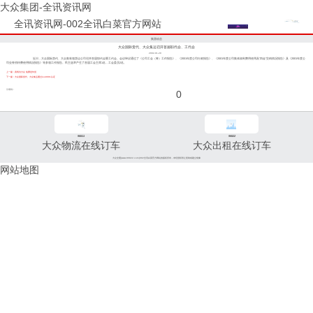
大众集团-全讯资讯网
全讯资讯网-002全讯白菜官方网站
集团动态
大众国际货代、大众集运召开首届职代会、工代会
2002-01-29
近日，大众国际货代、大众集装箱货运公司召开首届职代会暨工代会。会议审议通过了《公司工会（筹）工作报告》、《2001年度公司行政报告》、《2001年度公司集体福利费用使用及"四金"交纳情况报告》及《2001年度公
司业务招待费使用情况报告》等多项工作报告。民主选举产生了首届工会主席1名，工会委员2名。
上一篇：真情为大众 免费送年货
下一篇：大众国际货代、大众集运通过iso9001认证
分享到：
0
96811
96822
大众物流在线订车
大众出租在线订车
大众交通(www.96822.com)002全讯白菜官方网站的版权所有，未经授权禁止复制或建立镜像
网站地图