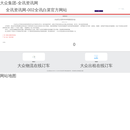
大众集团-全讯资讯网
全讯资讯网-002全讯白菜官方网站
集团动态
大众巴士召开2003年度党员大会
2003-12-19
大众巴士公司党总支2003年度党员大会于2003年12月14—15日在扬州召开，这是公司党总支把企业大事让党员先知道、先讨论、先行动的具体实践。
公司经理、党总支书记周忠耀向全体党员作了2003年度工作总结与2004年计划工作报告。报告高度赞扬了党员在完成集团下达的目标和各项指标中、在带领职工抗“非典”、战高温、优服务、创营收中所做出的卓越贡献；论证了党员是企业的脊
梁和依靠力量；体现了“一个党员一面旗、一面旗带动一批人”的示范效应。
会议上，全体党员胸佩金灿灿的党徽，精神饱满地步入会场，展现了全体党员凝聚在党的旗帜下同心同德、再创辉煌的精神风貌。
会上还举行了“党员三个代表知识”智力竞赛，三个基层党支部各派5名代表组队参赛，经过激烈竞争，一分公司党支部以总分95分荣获第一名。
上一篇：浦南大众稽查员培训充电
下一篇：机务、营运同“架桥”
分享到：
0
96811
96822
大众物流在线订车
大众出租在线订车
大众交通(www.96822.com)002全讯白菜官方网站的版权所有，未经授权禁止复制或建立镜像
网站地图