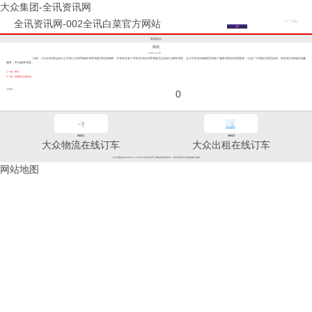
大众集团-全讯资讯网
全讯资讯网-002全讯白菜官方网站
集团动态
简讯
2001-12-06
日前，大众出租营运四分公司第三次优秀服务明星驾驶员评选揭晓，共有来自各个车队的10名优秀驾驶员当选本次服务明星。分公司在宣传橱窗里张贴了服务明星的优秀事迹，引起广大驾驶员强烈反响，纷纷表示将做好温馨
服务，争当服务明星。
上一篇：简讯
下一篇：贵重珠宝完璧归赵
分享到：
0
96811
96822
大众物流在线订车
大众出租在线订车
大众交通(www.96822.com)002全讯白菜官方网站的版权所有，未经授权禁止复制或建立镜像
网站地图