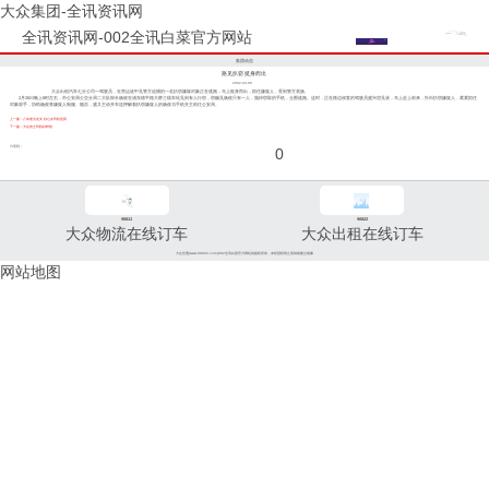
大众集团-全讯资讯网
全讯资讯网-002全讯白菜官方网站
集团动态
路见扒窃 挺身而出
2002-03-06
大众出租汽车七分公司一驾驶员，在营运途中见警方追捕的一名扒窃嫌疑对象正在逃跑，马上挺身而出，抓住嫌疑人，受到警方表扬。
2月26日晚上8时左右，市公安局公交分局二大队探长杨俊在浦东德平路大桥三线车站见到有人行窃，窃贼见杨俊只有一人，抛掉窃取的手机，企图逃跑。这时，正在路边候客的驾驶员盛兴谊见状，马上赶上前来，扑向扒窃嫌疑人，紧紧抓住
对象双手，协助杨俊将嫌疑人制服。随后，盛又主动开车送押解着扒窃嫌疑人的杨俊与手机失主前往公安局。
上一篇：八旬老太走失 好心女司机送回
下一篇：大众的士司机好样的
分享到：
0
96811
96822
大众物流在线订车
大众出租在线订车
大众交通(www.96822.com)002全讯白菜官方网站的版权所有，未经授权禁止复制或建立镜像
网站地图