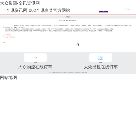
大众集团-全讯资讯网
全讯资讯网-002全讯白菜官方网站
集团动态
松江大众表彰先进驾驶员
2002-09-03
8月15日下午，松江大众召开先进驾驶员表彰大会。松江区整治办负责人、松江交警支队宣传科负责人、大众出租安服部负责人应邀出席了表彰会，50名"车容车貌标兵"、"安全行车标兵"及"温馨服务示范车"先进驾驶员齐聚一
堂，交流安全行车、温馨服务的心得体会。
松江区整治办负责人李文良、松江区交警支队宣传科科长杨心强在会上分别作了讲话，要求广大先进驾驶员进一步提高服务意识，增强法制意识，认真发挥传、帮、带作用，为松江区的整体发展多作贡献。
松江大众经理高家顺对获奖的先进驾驶员表示祝贺，同时对广大驾驶员提出要求，希望全体驾驶员以实际行动迎接中央文明办、市文明办对行业的行风检查，做好安全行车，再接再厉，争取更大的荣誉。
上一篇：雨夜追失物
下一篇：党员驾驶员现身说“法”
分享到：
0
96811
96822
大众物流在线订车
大众出租在线订车
大众交通(www.96822.com)002全讯白菜官方网站的版权所有，未经授权禁止复制或建立镜像
网站地图