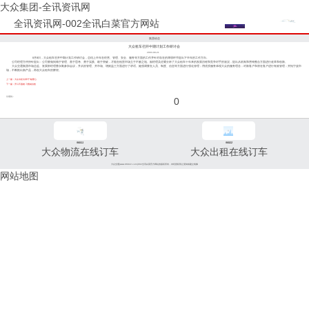
大众集团-全讯资讯网
全讯资讯网-002全讯白菜官方网站
集团动态
大众租车召开中期计划工作研讨会
2003-08-21
8月8日，大众租车召开中期计划工作研讨会，总结上半年在经营、管理、安全、服务等方面的工作并针对存在的薄弱环节提出下半年的工作方向。
公司经理方仲持针提出：公司要做到精于管理、善于思考、勇于实践、敢于突破，才能在租赁市场立于不败之地。副经理吴佐耀分析了大众租车十年来的发展历程和竞争对手的状况，提出从机制和营销整合方面进行改革和创新。
大众交通集团市场总监、发展部经理曹永勤参加会议，并从抓管理、开市场、增效益三方面进行了讲话。她强调要在人员、制度、信息等方面进行强化管理；用优质服务体现大众的服务理念；对新客户和潜在客户进行有效管理；开拓宁波市
场，不断推出新产品，再创大众租车的辉煌。
上一篇：大众出租“好班子”献爱心
下一篇：开口不困难 习惯就自然
分享到：
0
96811
96822
大众物流在线订车
大众出租在线订车
大众交通(www.96822.com)002全讯白菜官方网站的版权所有，未经授权禁止复制或建立镜像
网站地图