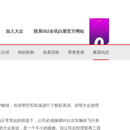
加入大众
联系002全讯白菜官方网站
长介绍
组织机构
发展历程
荣誉奖项
集团动态
来沪献技，在崇明空军机场进行了精彩表演。崇明大众按照
正常营运的前提下，公司必须抽调55台次车辆在飞行表
崇明大众来说，是一个不小的困难。但公司总经理室再三强