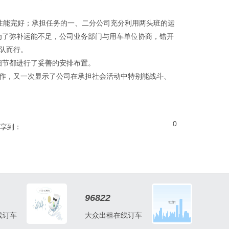
。
性能完好；承担任务的一、二分公司充分利用两头班的运
为了弥补运能不足，公司业务部门与用车单位协商，错开
队而行。
节都进行了妥善的安排布置。
作，又一次显示了公司在承担社会活动中特别能战斗、
0
享到：
96822
线订车
大众出租在线订车