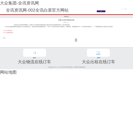
大众集团-全讯资讯网
全讯资讯网-002全讯白菜官方网站
集团动态
交通大众拟扩展旅游业务
2003-07-10
抗非进入常态长效管理阶段，交通大众公司加快启动旅游车队与旅行社组合式拓展经营步伐，做大旅游业务。
6月11日当物业部接到扩建旅行社办公场地任务后，在副总经理庄连福的带领下，只用了三天的时间完成了拆除柜台、修整地坪、粉刷墙壁等工作。在大家的共同努力下，一个宽敞明亮的办公场所已正式启用。
上一篇：救人危难理应当
下一篇：热忱服务感动客户
分享到：
0
96811
96822
大众物流在线订车
大众出租在线订车
大众交通(www.96822.com)002全讯白菜官方网站的版权所有，未经授权禁止复制或建立镜像
网站地图