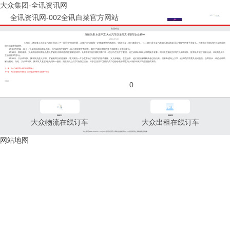
大众集团-全讯资讯网
全讯资讯网-002全讯白菜官方网站
集团动态
深情关爱 永志不忘 大众汽车俱乐部真情谱写企业精神
2004-07-09
7月8日，两位客人向大众汽服公司送上了一面写有“深情关爱，永辈不忘”锦旗和一封情真意切的感谢信。“谢谢大众，你们都是好人。”——她们是大众汽车俱乐部试车队员工张振宇的妻子和女儿，特意向公司表达对大众俱乐部
同仁的敬意和谢意。
6月9日夜里22：30分，大众俱乐部试车队员工，年仅49岁的张振宇，因心脏病突发而猝死，离开了体弱多病的妻子和即将上大学的女儿。
6月10日，噩耗传来。大众俱乐部试车队负责人罗敏利代表单位前往张家慰问时，见本不富裕的张家又添不幸，也忍不住流下了眼泪。他主动拿出5000元帮助操办丧事，同日又在嘉定安亭的大众试车队、接车队开展了捐款活动。130多位员工
主动捐款2万多元。
6月15日，大众试车队、接车队负责人张羽、罗敏利再次前往张家，将大家的一片心意带给了张振宇的妻子胥靓、女儿张晓帆。在交谈中，他们得知张晓帆高考已经结束，很有希望考上大学，但高昂的学费又成问题后，当即表示，单位会帮助
解决困难。为此，大众试车队、接车队又发起“每天少抽一包烟，捐款助人上大学”的倡议活动，许多生活并不宽裕的员工也纷纷表示愿意为小张的未来大学生活提供资助。
上一篇：大众汽服员工业余足球俱乐部成立
下一篇：大众交通联袂中国移动 江浙沪皖全球通“车主服务”一体化
分享到：
0
96811
96822
大众物流在线订车
大众出租在线订车
大众交通(www.96822.com)002全讯白菜官方网站的版权所有，未经授权禁止复制或建立镜像
网站地图