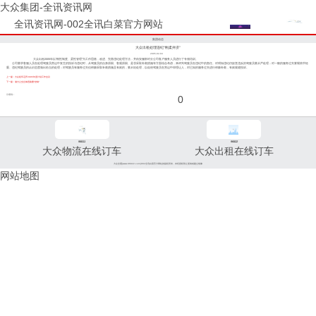
大众集团-全讯资讯网
全讯资讯网-002全讯白菜官方网站
集团动态
大众出租处理违纪“刚柔并济”
2005-02-04
大众出租2005年以“刚性制度、柔性管理”为工作思路，改进、完善违纪处理方法，并由安服部对分公司客户服务人员进行了专项培训。
公司要求客服人员在处理驾驶员营运中发生的投诉与违纪时，从驾驶员的自身原因、客观原因、是否采取补救措施等方面综合考虑，来评判驾驶员在违纪中的责任。对明知违纪仍故意违反的驾驶员要从严处理；对一般的服务过失要视情节轻
重、违纪驾驶员的认识态度做出恰当的处理；对驾驶员有服务过失但积极采取补救措施且有效的，要从轻处理，以促使驾驶员在营运中得理让人，对已知的服务过失进行积极补救，有效规避投诉。
上一篇：大众租车召开2005年度计划工作会议
下一篇：浦大公交总体思路重“控制”
分享到：
0
96811
96822
大众物流在线订车
大众出租在线订车
大众交通(www.96822.com)002全讯白菜官方网站的版权所有，未经授权禁止复制或建立镜像
网站地图