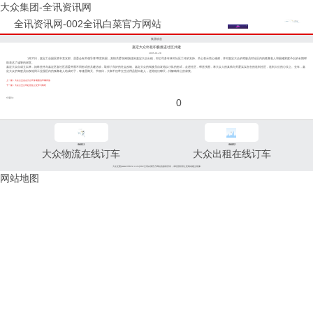
大众集团-全讯资讯网
全讯资讯网-002全讯白菜官方网站
集团动态
嘉定大众出租积极推进社区共建
2005-01-28
1月27日，嘉定工业园区胜辛党支部、居委会有关领导将“帮贫扶困，真情关爱”的锦旗送到嘉定大众出租，对公司多年来对社区工作的支持、关心表示衷心感谢，并对嘉定大众的驾驶员对社区内的孤寡老人和困难家庭予以的长期帮
助表达了诚挚的谢意。
嘉定大众自成立以来，始终坚持与嘉定区各社区居委开展不同形式的共建活动，取得了良好的社会反响。嘉定大众的驾驶员自发地以小队的形式，走进社区，帮贫扶困，将大众人的真情与关爱实实在在的送到社区，送到人们的心坎上。去年，嘉
定大众的驾驶员自发地同工业园区内的孤寡老人结成对子，每逢星期天、节假日，大家不但带去生活用品慰问老人，还陪他们聊天，排解精神上的寂寞。
上一篇：大众公交金山分公司专项整治车辆停放
下一篇：大众公交公司赴强生公交学习取经
分享到：
0
96811
96822
大众物流在线订车
大众出租在线订车
大众交通(www.96822.com)002全讯白菜官方网站的版权所有，未经授权禁止复制或建立镜像
网站地图