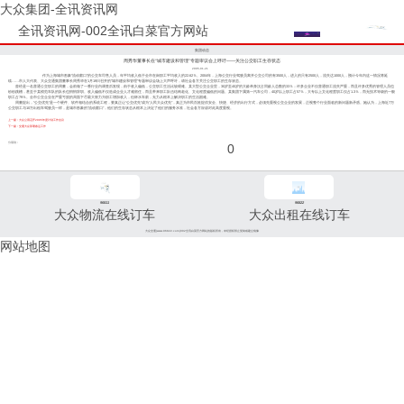
大众集团-全讯资讯网
全讯资讯网-002全讯白菜官方网站
集团动态
周秀华董事长在“城市建设和管理”专题审议会上呼吁——关注公交职工生存状态
2005-01-21
作为上海城市形象“流动窗口”的公交车司售人员，年平均收入低于全市在岗职工平均收入的22.62％。2004年，上海公交行业驾驶员离开公交公司的有3500人，进入的只有2500人，流失达1000人，预计今年内这一情况将延
续……市人大代表、大众交通集团董事长周秀华在1月19日召开的“城市建设和管理”专题审议会场上大声呼吁，请社会各方关注公交职工的生存状态。
曾经是一名普通公交职工的周董，会前做了一番行业内调查后发现，由于收入偏低，公交职工生活比较艰难。某大型公交企业里，30岁至40岁的大龄单身汉占同龄人总数的33％；许多企业不仅普通职工流失严重，而且许多优秀的管理人员也
纷纷跳槽，甚至于某模范车队的队长也悄悄辞职。收入偏低不仅造成企业人才难留住，而且带来职工队伍结构老化、文化程度偏低的问题。某集团下属第一汽车公司，40岁以上职工占57％，大专以上文化程度职工仅占1.3％，而无技术等级的一般
职工占79％。全市公交企业在严重亏损的局面下尽最大努力为职工增加收入，但杯水车薪，无力从根本上解决职工的生活困难。
周董提出，“公交优先”是一个硬件、软件相结合的系统工程，要真正让“公交优先”成为“人民大众优先”，真正为市民百姓提供安全、快捷、经济的出行方式，必须先重视公交企业的发展，正视整个行业面临的新问题新矛盾。她认为，上海近7万
公交职工与10万出租车驾驶员一样，是城市形象的“流动窗口”，他们的生存状态从根本上决定了他们的服务水准，社会各方应该对此高度重视。
上一篇：大众公用召开2005年度计划工作会议
下一篇：交通大众部署春运工作
分享到：
0
96811
96822
大众物流在线订车
大众出租在线订车
大众交通(www.96822.com)002全讯白菜官方网站的版权所有，未经授权禁止复制或建立镜像
网站地图