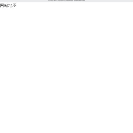
大众交通(www.96822.com)002全讯白菜官方网站的版权所有，未经授权禁止复制或建立镜像
网站地图