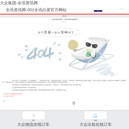
大众集团-全讯资讯网
全讯资讯网-002全讯白菜官方网站
集团动态
大众租赁玫瑰车队，陪伴您最幸福的时刻
2017-11-21
“昨天已是过去，明天更多回忆，今天你要嫁给我……”，伴随着欢乐的节奏，大众租赁玫瑰车队踏上了幸福之行。在爱的途中，玫瑰车队的队员们都信守着诺言，为新人们带来安心与温馨。他们有着非同一般的精炼，相互默契只
需一个简单的尾灯信号，就可以让您的婚礼车队在熙攘的城市维持让人侧目的整齐队列，同时也为您规划好了最完美的“幸福里程”。
划过爱的跑道，驶向璀璨的婚礼殿堂，玫瑰车队同时承载着为新人祝福的长辈们，亲朋好友们。在最幸福的时刻同大家一起见证爱的感动。
大众租赁玫瑰车队因您的选择，我们会做的更好。
大众租赁玫瑰车队拥有最浪漫、最温馨的婚车服务，更有许多高档豪华车型可供选择，是您结婚必备之佳选。
上一篇：交通大众中标虹桥机场短驳车正式投入运营
下一篇：技术进步，初心不改
分享到：
0
96811
96822
大众物流在线订车
大众出租在线订车