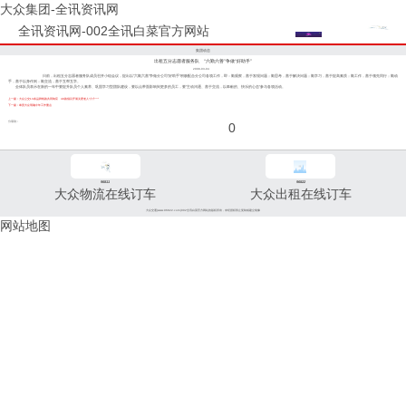
大众集团-全讯资讯网
全讯资讯网-002全讯白菜官方网站
集团动态
出租五分志愿者服务队 “六勤六善”争做“好助手”
2008-03-04
日前，出租五分志愿者服务队成员召开小组会议，提出以“六勤六善”争做分公司“好助手”积极配合分公司各项工作，即：勤观察，善于发现问题；勤思考，善于解决问题；勤学习，善于提高素质；勤工作，善于领先同行；勤动
手，善于以身作则；勤交流，善于互帮互学。
全体队员表示在新的一年中要提升队员个人素养、巩固学习型团队建设，要以点带面影响到更多的员工，要“主动沟通、善于交流，以奉献的、快乐的心态”参与各项活动。
上一篇：大众公交13条品牌线路共同响应 49路倡议开展关爱老人“六个一”
下一篇：奉贤大众明确今年工作重点
分享到：
0
96811
96822
大众物流在线订车
大众出租在线订车
大众交通(www.96822.com)002全讯白菜官方网站的版权所有，未经授权禁止复制或建立镜像
网站地图