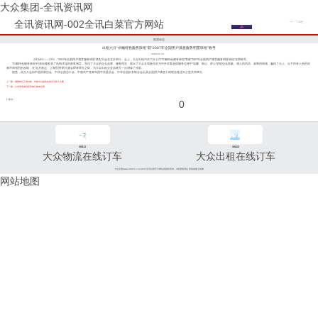
大众集团-全讯资讯网
全讯资讯网-002全讯白菜官方网站
集团动态
出租六分“巾帼特色服务班组”获“2007年全国用户满意服务明星班组”称号
2008-02-29
2月24日——27日，“2007年全国用户满意服务明星”表彰大会在北京举行。会上，大众出租汽车六分公司“巾帼特色服务班组”荣获“2007年全国用户满意服务明星班组”光荣称号。
“巾帼特色服务班组”代表应邀发表了热情洋溢的获奖感言，宣传了大众的企业品牌、服务理念，展示了大众女驾驶员在为中外宾客超值服务过程中“温馨、细心、舒心”的职业化形象。感人的话语，真挚的情感，赢得了台上、台下所有人热烈的
掌声和强烈的反响，在“北京奥运、上海世博”两大盛会即将举办之际，为大众出租企业品牌又一次增添了光彩。
据悉，此次大会由中国质量协会、中华全国总工会、中国共产党青年团中央委员会、中华全国妇女联合会以及全国用户满意工程联合推进办公室共同举办。
上一篇：调整岗位工资结构 申新出台提高在岗员工收入方案
下一篇：公交西北规范程序修订集体合同
分享到：
0
96811
96822
大众物流在线订车
大众出租在线订车
大众交通(www.96822.com)002全讯白菜官方网站的版权所有，未经授权禁止复制或建立镜像
网站地图