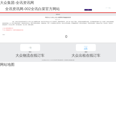
大众集团-全讯资讯网
全讯资讯网-002全讯白菜官方网站
集团动态
申新为七十岁以上老人免费乘车明确服务要求
2007-11-05
日前，申新公司切实落市政府为七十岁以上老人免费乘车实事，除在中层干部会议上作了专题布置，明确管理要求外，还专门统一发放了“通知”。该“通知”就免费乘车范围、方法和服务要求都作了进一步强调，还将近来新闻媒
体的相关报道，也一并作为“通知”的附件，张贴到各车队站点，要求大家将好事做好、将服务搞好。同时，公司根据老人乘车特点，提出针对性的措施，并明确服务要求，要求全体驾驶员、售票员切实做到：车辆起步平稳；中速行驶，均衡车距，
避免急刹车；关心老人乘车，努力落实座位；老人问讯，要耐心解答。
上一篇：龙吴车队部署安全工作
下一篇：文明创建从细节入手 奉城汽车站获验收组充分肯定
分享到：
0
96811
96822
大众物流在线订车
大众出租在线订车
大众交通(www.96822.com)002全讯白菜官方网站的版权所有，未经授权禁止复制或建立镜像
网站地图