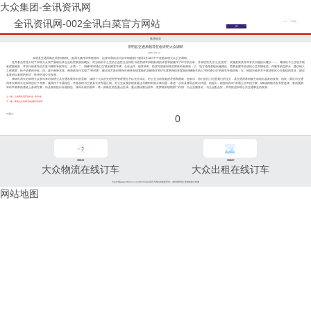
大众集团-全讯资讯网
全讯资讯网-002全讯白菜官方网站
集团动态
崇明县交通局领导莅临崇明大众调研
2007-04-13
崇明县交通局新任局长钱锦良、副局长杨伟华率陆管科、运管科和执法大队等职能部门领导4月10日下午莅临崇明大众公交调研。
任井春总经理介绍了崇明大众资产重组以来企业经营发展的概况，对当前由于公交的公益性企业特性与经营成本加剧形成的矛盾和困难作了详尽的分析，并就切实关注“公交优先”、实施政策扶持等有关问题提出建议：一、继续给予公交地方税
收优惠政策，并实行税收先征后返与燃料补贴界定、分离；二、明确“村村通公交”政府购置车辆、企业运作、核算单列、经营亏损政府核实财政补贴政策；三、地方道路基础设施建设、危桥改建等造成的公交车辆改道、停驶等损益部分，建议纳入
工程预算，给予必要的补贴；四、鉴于南堡支线、南海线先行实现了“村村通”，建议地方政府将06年南堡支线置换的15辆新车和07年度南海线将置换的9辆新车纳入“村村通公交”的购车补贴机制；五、根据市政府关于推进郊区公交重组的意见，建议
县政府以参股的形式，扶持区域公交发展。
钱锦良局长对崇明大众多年来对崇明公共交通发展作出的贡献、体现了大众的先进经营管理理念予以充分肯定。对公交当前面临的矛盾和困难，他表示，你们的压力也是我们的压力，县交通局将积极主动地向县政府反映。他说，最近市交通
局李文辉局长在崇明进行了考察，我局作了专题报告，并将及时与主管县长作专题汇报。对公交反映的税收返还与燃料补贴分离问题，将进一步向县领导反映与沟通。他提出，根据年内9个村通公交车的方案，6条线路能否在车型选择、客流预测
等科学测算的基础上形成方案，向县政府提出专题报告。钱局长最后重申，将一如既往地在重点区域、重点路段整治黑车，发挥政府职能部门作用，为企业服务好，与企业配合好，共同推进崇明公共交通事业的发展。
上一篇：公交西北召开党代会、职代会
下一篇：奉贤公交亮相“特色服务示范车”
分享到：
0
96811
96822
大众物流在线订车
大众出租在线订车
大众交通(www.96822.com)002全讯白菜官方网站的版权所有，未经授权禁止复制或建立镜像
网站地图