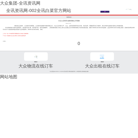
大众集团-全讯资讯网
全讯资讯网-002全讯白菜官方网站
集团动态
大众公交客车油漆采购公开招标
2003-10-21
继完成公交客车、公交客车空调系统、公交客车轮胎集中招标采购之后，大众公交本着“公平、公正、合理”的原则和“安全可靠、经济实用、理顺体系”的工作要求，再次对客车油漆进行国内公开招标采购。
本次招标项目为客车油漆系列，包括客车进口漆、客车国产漆、客车油漆辅料），具体招标采购工作由上海大众交通公交汽车销售有限公司具体负责实施。招标于2003年10月18日开始发标，起至2003年10月21日截止发标；投标供应商在2003
年10月27 日前投标和提供投标产品详细资料；2003年10月30日评标、开标。
上一篇：大众二汽56路车队开展敬老活动 九旬老人乐游朱家角
下一篇：中共浦东大众公交公司第二次代表大会胜利召开
分享到：
0
96811
96822
大众物流在线订车
大众出租在线订车
大众交通(www.96822.com)002全讯白菜官方网站的版权所有，未经授权禁止复制或建立镜像
网站地图