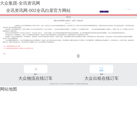
大众集团-全讯资讯网
全讯资讯网-002全讯白菜官方网站
集团动态
浦大公交召开第三次职工（会员）代表大会
2003-11-17
上海浦东大众公共交通有限责任公司第三次职工（会员）代表大会于11月16日在金桥镇政府召开，会议选举产生了公司第二届工会委员会和经费审查委员会。张春光等9位同志当选为新一届工会委员会委员，张月琴等3位同志
当选为新一届工会经审委员会委员。
会议听取了总经理陈建中所作《行政工作报告》和工会主席张桂芳所作《工会工作报告》，大会在充分发扬民主的基础上，审议通过了《工会经费审计报告》、《职工奖惩条例及实施细则（修改稿）》并签订了新一轮《上海浦东大众公共交
通有限责任公司集体合同》。
会议充分肯定和高度评价了公司过去三年的工作，与会代表一致认为，《行政工作报告》在公司开拓经营和规范管理方面的总结是客观的，对公司的战略发展分析具有相当的科学性和前瞻性，符合公司的实际情况和发展方向。
本次职代会在上一届的基础上，听取了公司主要领导的述职报告，到会职工代表以高度负责的主人翁态度和责任感，实事求是地对公司主要领导进行了评议。
会议期间，代表们认真履行职责，充分发扬民主，参政议政，对有关文件报告进行认真审议，并提交了提案，总经理陈建中对部分合理化建议作了解答，同时还聘请了新一届职工参议员，这充分体现了公司民主管理和民主监督形式的畅通，
是企业厂务公开的重要体现。
大众交通集团党委副书记、工会主席袁丽敏出席会议并作重要讲话。她对新一届工会委员会成立表示祝贺，同时希望新一届委员会要深入学习贯彻“三个代表”重要思想，紧紧围绕企业营运服务中心，突出维护企业、职工两个利益，建设好职工
素质工程、满意工程和品牌工程，扎扎实实深化公司凝聚力工程，使公司的整体水平有新的提升。
上一篇：交通局领导视察崇明大众站点设施
下一篇：注重安全质量 提高管理效率 大众百通召开2003年度安全工作会议
分享到：
0
96811
96822
大众物流在线订车
大众出租在线订车
大众交通(www.96822.com)002全讯白菜官方网站的版权所有，未经授权禁止复制或建立镜像
网站地图