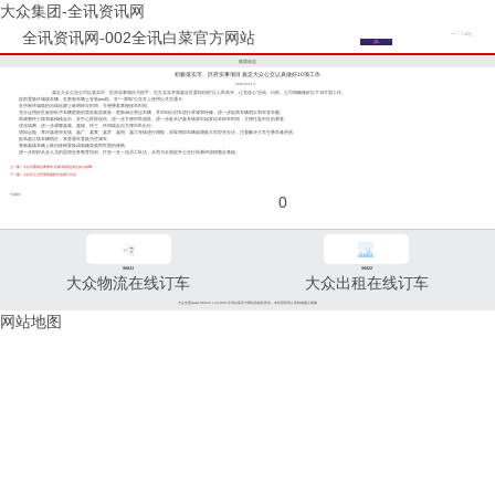
大众集团-全讯资讯网
全讯资讯网-002全讯白菜官方网站
集团动态
积极落实市、区府实事项目 嘉定大众公交认真做好10项工作
2004-04-14
嘉定大众公交公司以落实市、区府实事项目为抓手，扎扎实实开展嘉定区委组织的“让人民高兴，让党放心”活动。日前，公司明确做好以下10方面工作。
提前置换环城线车辆，在更新车辆上安装pos机，在“一票制”公交车上使用公共交通卡。
在所有环城线的沿线站牌上标明班次时间，方便乘客掌握候车时间。
充分运用好区政府给予车辆更新的货款贴息政策，更新46台营运车辆，并对83台旧车进行罩漆和特修，进一步提高车辆档次和车容车貌。
再调整环三线和嘉钱线走向，在中心医院设站，进一步方便市民就医。进一步延长沪嘉专线双向始发站末班车时间，方便往返市区的乘客。
优化线网，进一步调整嘉葛、嘉钱、环三、环四线走向方便市民出行。
增加运能，将对嘉唐华支线、嘉广、嘉黄、嘉罗、嘉翔、嘉江等线进行增能，采取增加车辆或调换大车型等办法，注重解决大学生乘车难矛盾。
提高嘉江线车辆档次，将普通车置换为空调车。
将新嘉线车辆上陈旧座椅置换成新颖美观而牢固的座椅。
进一步抓好从业人员的思想业务教育培训，打造一支一流员工队伍，从而为全面提升公交行风测评成绩奠定基础。
上一篇：大众百通成立两周年 征集“我身边发生的小故事”
下一篇：大众巴士召开第四届职代会暨工代会
分享到：
0
96811
96822
大众物流在线订车
大众出租在线订车
大众交通(www.96822.com)002全讯白菜官方网站的版权所有，未经授权禁止复制或建立镜像
网站地图