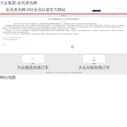
大众集团-全讯资讯网
全讯资讯网-002全讯白菜官方网站
集团动态
上海长江隧桥建设启动 大众公交板块崇明初展风采
2004-12-27
在12月28日举行的上海长江隧桥（崇明越江通道）工程暨崇明陈家镇试点城镇建设启动奠基典礼上，10多辆标志“大众”的豪华大客车成为将改写崇明历史的盛事的见证者。
越江隧道建设启动是崇明人民的大喜事，而对于大众交通集团公交板块的干部职工也同样如此。从12月18日接到县政府第一个要求安排3辆会务用车的电话开始，崇明大众就开始了紧张而有序的准备。仪式举行前一天的27日上午，县政府又作
出决定，由崇明大众承担出席奠基仪式各级领导的全部会务用车。由于公司豪华型客车数量不足，郭奇章总经理立即向市区大众公交各单位求援，大众公交公司总经理陈茂华、浦东大众总经理陈建中和大众巴士总经理周忠耀异口同声地表示，支
援崇明大众、共同打造大众公交品牌，义不容辞。他们立即安排最好的车辆、最优秀的驾驶员驾车赶往崇明。当最后2辆大巴到达岛上，已是晚间7点。
为了确保安全，27日下午3:30，公司总经理郭奇章、常务副总经理任井春带领驾驶员和部分部室管理人员到现场勘察道路，熟悉路段、编制车队，以保证会务车辆的安全有序。28日清晨6点，公司领导又来到停车场，率领执行任务的部室人员
和驾驶员对车辆的安全性能、车况设施作最后的检查。
12月28日上午，绵延的江堤上，“大众”豪华大客车成为一幅壮观的背景，县政府办公室和有关部门高度评价崇明大众为这次重大活动做出了积极贡献。
上一篇：大众巴士二分公司提出下阶段工作思路
下一篇：大众公交倡议向陈双龙同志学习
分享到：
0
96811
96822
大众物流在线订车
大众出租在线订车
大众交通(www.96822.com)002全讯白菜官方网站的版权所有，未经授权禁止复制或建立镜像
网站地图