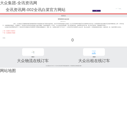
大众集团-全讯资讯网
全讯资讯网-002全讯白菜官方网站
集团动态
雷锋精神永放光彩
2005-03-18
日前，大众物流公司相继收到家住胶洲路和复兴中路的两位客户热情洋溢的来信，他们不约而同地表扬大众物流一分公司沪bh990车驾驶员马文涛师傅在3月5日这一天热情周到为他们服务并且免收车费的感人义举。3月5日这
天，马师傅既是驾驶员，又是搬运工，而且每次当车到达目的地客人要付车费时，听到的都是同一个声音：“今天全部业务我免费。”客户坚持要付费，马师傅表示坚决不收，客户异口同声说，雷锋精神又回来了。
以实际行动向雷锋同志学习，每年的3月5日都是马文涛师傅学习雷锋的免费服务日。屈指一算，马师傅已坚持了6个年头了。今年的3月5日马师傅早上6点出车，晚上8点收车，共承接电调业务5差次，扬招业务一差，免收车费共计462元。
上一篇：大众物流引入外地劳动力
下一篇：大众搬场新推小车型服务
分享到：
0
96811
96822
大众物流在线订车
大众出租在线订车
大众交通(www.96822.com)002全讯白菜官方网站的版权所有，未经授权禁止复制或建立镜像
网站地图