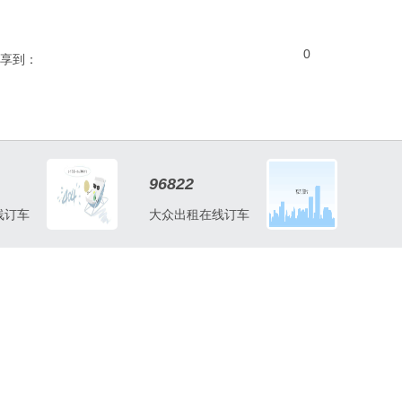
0
享到：
96822
线订车
大众出租在线订车