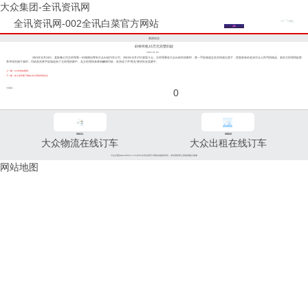
大众集团-全讯资讯网
全讯资讯网-002全讯白菜官方网站
集团动态
好样司机15万元完璧归赵
2002-01-04
2001年12月24日，某影像公司王经理将一封感谢信寄到大众出租汽车公司。2001年12月17日凌晨５点，王经理乘坐大众出租车回家时，将一手提箱遗忘在后排座位底下，里面装有价值15万元人民币的物品。就在王经理四处联
系寻找失物下落时，司机苏杰将手提箱送到了王经理的家中。见王经理转身拿钱酬谢司机，苏杰说了声"再见"便消失在晨雾中。
上一篇：4小时失款复得
下一篇：女士坐车落下钱包 好心司机寻找失主
分享到：
0
96811
96822
大众物流在线订车
大众出租在线订车
大众交通(www.96822.com)002全讯白菜官方网站的版权所有，未经授权禁止复制或建立镜像
网站地图