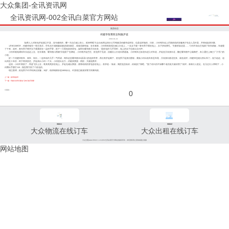
大众集团-全讯资讯网
全讯资讯网-002全讯白菜官方网站
集团动态
何建华智勇双全制服歹徒
2002-01-21
"如果人人对抢包歹徒避之不及，说句难听的，哪一天自己碰上坏人，谁来帮呢"大众出租营运四分公司驾驶员何建华这样说，也是这样做的。日前，小何驾车追上拦路抢劫的安徽来沪无业人员许某，并将他捉拿归案。
1月9日20时许，何建华做完一笔生意后，空车从打浦路隧道驶进浦东新区，准备回家吃饭。在长青路，小何突然发现左侧人行道上，一名女子被一青年男子摁在地上，女子拼命挣扎。"夫妻吵架还是……"小何不由自主地踩了刹车踏板，车速慢
了下来。此时，青年男子掰开女子紧紧绞在一起的手臂，抢下一只黑色双肩背包，旋即向耀华路方向狂奔。"是抢包的"几乎同时，地上的女子也发出尖叫声。
小何本能地调转车头追赶上去。在长青路、耀华路口西侧"天地苑"广告牌处，小何将歹徒拦住。抢包男子见状，抬腿沿人行道向西逃逸。小何驾车正欲逆向进入对车道，歹徒忽又转身向北，翻过耀华路中心隔离栏，奔入通往上钢三厂六号门的
小道。
好一个何建华刹车、倒车、转向，一连串动作几乎一气呵成，驾车赶至耀华路331弄弄口的送奶亭旁，再次将歹徒截下。抢包男子返身沿围墙，紧贴小何出租车奔至车尾，又转身向路北狂奔。就在此时，何建华也熄火跨出车门，奋力追赶。追
出四五十米后，终于将其抓住。歹徒高出小何一个头，小何使出全力，仍被其挣脱，再抓，又被他挣开。
这回，小何不再抓了，而是飞扑上去，将其死死按在地上。歹徒见难以挣脱，便将劫得的背包放在地上，哀求道："叔叔，我把包交给你，你就放了我吧。""放了你日后不知哪个老百姓又被你害了"此时，渐有行人驻足。在几位行人帮助下，小
何腾出手拨打110，报告警方抓了个抢包的。
现已查明，抢包男子许术利来自安徽，19岁，劫得钱财价值1600余元。许某现已被浦东警方刑事拘留。
上一篇：的哥找的哥
下一篇：司标灯空车灯联动 马年打的不再晕
分享到：
0
96811
96822
大众物流在线订车
大众出租在线订车
大众交通(www.96822.com)002全讯白菜官方网站的版权所有，未经授权禁止复制或建立镜像
网站地图