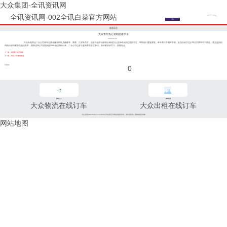
大众集团-全讯资讯网
全讯资讯网-002全讯白菜官方网站
集团动态
大众青年热心资助困难学子
2002-04-22
大众出租营运二分公司青年志愿者服务队队员戴建华、潘勇、江虎等员工，自去年起开始资助云南省文山县乐诗乡多位贫困学生，帮助他们重返课堂。每年两个学期开学前，队员们给学生们寄去学费和学习用品，甚至连回信
用的信封与邮票也包括其中，潘勇还将公司奖励他的500元也捐献出来。二分公司已多次收到受助学生来信，表示要好好学习，回报社会。
上一篇：沟通客户 提升服务
下一篇：“康乐工程”健康推进
分享到：
0
96811
96822
大众物流在线订车
大众出租在线订车
大众交通(www.96822.com)002全讯白菜官方网站的版权所有，未经授权禁止复制或建立镜像
网站地图