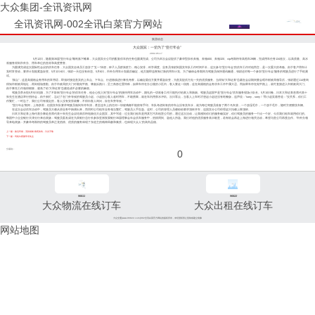
大众集团-全讯资讯网
全讯资讯网-002全讯白菜官方网站
集团动态
大众国宾：一切为了“亚行年会”
2002-05-17
5月12日，随着第35届"亚行年会"顺利落下帷幕，大众国宾分公司的配套供车的任务也圆满完成。公司为本次会议提供了豪华型加长奔驰、奔驰600、奔驰320、vip考斯特等高档车29辆，完成用车任务134差次，以高质量、高水
准服务得到市外办、用车单位的首肯和高度赞誉。
为圆满完成这次国际性会议的供车任务，大众国宾全体员工放弃了"五一"休假，班子人员群策群力，精心安排，科学调度。业务员张尉到国宾车队工作时间不长，这次参与"亚行年会"的供车工作对他而言，是一次重大的考验。由于客户用车计
划时常变动，要求计划能紧急应变。5月1日-6日，张尉一天也没有休息。5月6日，市外办用车计划最后确定，他又随即连夜制订新的用车计划。为了确保会务期间与驾驶员保持通讯畅通，张尉还对每一个参加"亚行年会"服务的驾驶员进行了手机测
试。
"踩点"，这是高规格会务用车的常用语，即须对接送贵宾的上车点、下车点、行进路线进行事先考察，以确定最佳方案并紧急应变，为贵宾提供万无一失的优质服务。当得知"大和证券"总裁在会议期间要会晤市财政局领导后，张尉通过114查询
得知市财政局地址，再到现场查勘。由于市政局的大门对着宛平路、肇嘉浜路口，呈三角形位置特殊，如果车停在办公楼的小区内，客人要走一段路，这在高规格的会务供车工作中属大忌。而如果车停在宛平路上，就可直接进入市财政局大门。
由于事先工作做得细致，避免了给"大和证券"总裁造成不必要的麻烦。
驾驶员李永悦5月5日结婚，为了不影响"亚行年会"的供车任务，他全心投入到"亚行年会"的接待用车活动中，婚礼的一切准备工作只能托付给家人和新娘。驾驶员赵国平是"亚行年会"供车服务现场小队长。5月10日晚，日本大和证券首席代表十
朱先生在酒店举行招待会，由于匆忙，忘记了在门外等候的驾驶员小赵。小赵担心客人临时用车，不敢擅离，就在车内用茶水冲饥。次日零点，当客人上车时才想起小赵还没有吃晚饭，连声说："sorry，sorry！"而小赵笑着答道："没关系，你们工
作繁忙，一时忘了。我们公司有规定的，客人没有安排就餐，不得向客人询问，应在车旁等候。"
"亚行年会"期间，上海多雨，但国宾车队要求驾驶员做到车停车清，甚至连车上的任何一块玻璃都不能留有手印。车队考虑到有的停车点没有洗车水，就为每位驾驶员准备了两个马夹袋，一个放湿毛巾，一个放干毛巾，随时方便擦洗车辆。
在这次会议供车活动中，驾驶员大都从原业务中抽调出来，而同时公司租车业务相当繁忙，驾驶员人手告急。这时，公司的管理人员都纷纷要求顶班开车，连国宾分公司经理赵大扣都上阵顶班。
日本大和证券上海代表办事处首席代表十朱先生会议结束后特地致信大众国宾，其中写道：过去我们租车是用其它汽车租赁公司的，通过这次活动，让我感到你们的服务确实好，你们驾驶员的服务一个比一个好。今后我们租车就用你们的。
韩国中小企业银行天津分行来信表扬：驾驶员姜友成在为其银行总行长参加亚洲发展银行35届理事会年会供车服务中，热情周到、急他人所急。我们对他的优质服务表示敬意，若有机会再赴上海进行相关活动，希望与贵公司再度合作。"市外办领
导来电表扬：开豪华考斯特的驾驶员单正龙热情、优质的服务体现了东道主的精神风貌和素质，也体现大众人"的高尚品德。
上一篇：路见车祸，无私相助 救死扶伤，分文不取
下一篇：司机午夜驱车寻失主
分享到：
0
96811
96822
大众物流在线订车
大众出租在线订车
大众交通(www.96822.com)002全讯白菜官方网站的版权所有，未经授权禁止复制或建立镜像
网站地图