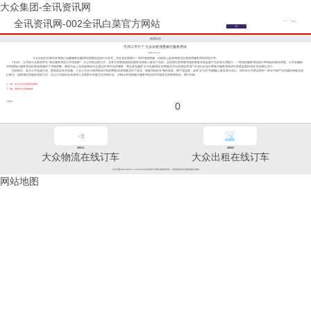
大众集团-全讯资讯网
全讯资讯网-002全讯白菜官方网站
集团动态
不开口不行了 大众出租强势推行服务用语
2003-07-11
大众出租在对两年多来推行温馨服务礼貌用语进展情况进行分析后，决定在近期推行一系列强势措施，从根本上提高驾驶员自觉使用服务用语的执行率。
7月3日，公司假大众新亚举办 “强化服务用语工作培训班”，分公司营运部主任、业务主管和热线电话接听员50多人参加了培训。总经理石景明要求借助乘客有奖监督产生的强大震慑力，一举扭转服务用语执行率较低的被动局面。公司安服部
对强势推行服务用语的具体措施作了详细讲解，要求与会人员迅速将职代会通过的“将对无声服务、两次查实漏讲‘五句礼貌用语’的驾驶员予以辞退处理”及“7月15日起实行乘客对服务用语进行有奖监督的决定”告知每位员工。
培训班后，各分公司迅速行动，贯彻落实有关措施。三分公司次日利用双休日组织两批先进驾驶员作了动员，驾驶员纷纷在“我的承诺：携手迎监督，必讲‘五句话’”的横幅上签名表示决心。同时分公司营运部对一部分可能产生问题的驾驶员进
行家访，请家属共同做好思想工作。九分公司组织全体管理人员和部分驾驶员召开研讨会，仔细分析强势推行服务用语后对可能发生的种种情况，商讨对策。
上一篇：金山大众安全教育出新招
下一篇：崇明大众培训班组长
分享到：
0
96811
96822
大众物流在线订车
大众出租在线订车
大众交通(www.96822.com)002全讯白菜官方网站的版权所有，未经授权禁止复制或建立镜像
网站地图