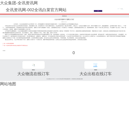
大众集团-全讯资讯网
全讯资讯网-002全讯白菜官方网站
集团动态
大众出租专题研讨“凝聚力工程”
2003-11-24
11月20日，大众出租各基层工会主席济济一堂，共同就凝聚力工程的相关问题进行研讨。大众交通集团工会主席袁丽敏出席会议。
主持会议的大众出租工会主席谷根生首先提出，搞好凝聚力工程，首先要有为广大职工服务的意识。与会者纷纷对这一观点表示赞同，大家认为，“之所以叫“凝聚力工程”，而不叫“凝聚力工作”，就是提醒我们，这件事不是靠一部分人、一个部
门、一段时间就能搞好的，而是要落在实处并进行长效管理。”凝聚力工程不仅要凝聚广大群众，还要凝聚党员先进；不仅要关心一线驾驶员，还要体贴基层管理人员。很多事例表明，发现一个职工身上的闪光点，可以凝聚一批人的心，带动一批
人共同进步。说到底，凝聚力工程就是凝聚人心的工程。
公司党委书记董继缘说，大众出租建设凝聚力工程的目的是解决“管理的高标准和队伍的低素质”之间的矛盾。解决这一矛盾的唯一可行方法，就是加快队伍素质提高的速度。驾驶员队伍十分庞大，提高全体人员的素质就必定是个庞大的工程。
我们要凝聚那些愿意和企业同舟共济、同心同德的人。因此，党委提出了“关心、沟通、激励、提高”八字方针。
集团工会主席袁丽敏最后做总结发言。她说，集团在1994年的时候就已经开始建设凝聚力工程，现在要做进一步的深化。十六大召开后我们党提出，执政党的主要目标是人的全面发展，要“执政为民”。如果没有老百姓的信任，没有凝聚力，就
不会有战斗力，新时期各项工作也就无法进行。所以要“凝聚党员、凝聚群众、凝聚社会”。作为党组织和人民群众联系的纽带，工会在其中的作用将是巨大的。全心全意关心人是着力点；企业发展是根本点；领导干部的非权力性权威是关键因素。
凝聚力工程来自六个方面：职工物质利益的提高和保障、全讯资讯网的文化建设、职工参与企业民主管理的渠道、干部的形象、关心特殊群体、以及企业的诚信制度。
通过这次研讨会，工会干部们形成了共识：凝聚力工程作为一个长期工程，需要不断地发展和完善，以保证企业社会效益和经济效益持续增长，共同实现企业愿景。
上一篇：大众青年喜获新闻奖
下一篇：大众租车总经理方仲持当选上海租赁汽车工作委员会主任
分享到：
0
96811
96822
大众物流在线订车
大众出租在线订车
大众交通(www.96822.com)002全讯白菜官方网站的版权所有，未经授权禁止复制或建立镜像
网站地图