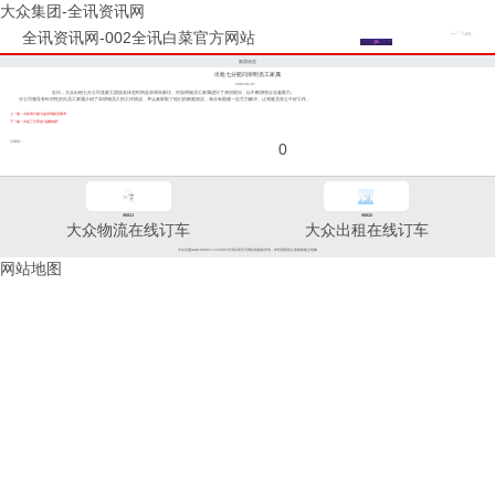
大众集团-全讯资讯网
全讯资讯网-002全讯白菜官方网站
集团动态
出租七分慰问崇明员工家属
2004-01-07
近日，大众出租七分公司党政工团放弃休息时间赴崇明岛家访，对崇明籍员工家属进行了亲切慰问，以不断增强企业凝聚力。
分公司领导有针对性的向员工家属介绍了崇明籍员工的工作情况，并认真听取了他们的家庭情况，表示有困难一定尽力解决，让驾驶员安心干好工作。
上一篇：出租四分致力提高驾驶员素养
下一篇：出租三分营造“温馨的家”
分享到：
0
96811
96822
大众物流在线订车
大众出租在线订车
大众交通(www.96822.com)002全讯白菜官方网站的版权所有，未经授权禁止复制或建立镜像
网站地图