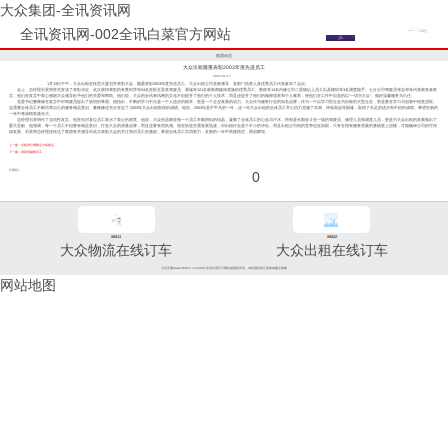
大众集团-全讯资讯网
全讯资讯网-002全讯白菜官方网站
集团动态
大众出租隆重表彰2003年度先进员工
2004-01-17
1月13日下午，大众出租在技贸大厦召开表彰大会，隆重表彰2003年度先进员工。大众出租公司党政领导、各部门负责人及优秀员工代表参加了会议。
会上，总经理石景明首先宣读了表彰决定。此次获得表彰的有黄剑萍等64名首批五星奖驾驶员、瞿诚等121名获新闻媒体表扬的优秀员工、蔡俊等14名内修公司二星级以上员工以及顾琼等3名调度能手。七分公司驾驶员张志华等代表获奖者发
言。他们在发言中衷心感谢大众领导给予他们的关爱和帮助。他们说，大众的全讯资讯网的文化不但提升了他们的个人技术，而且还提升了他们的精神境界和个人素养，使他们在工作中自觉的以“一切为大众”、做好温馨服务为己任。
党委书记董继缘在发言中对驾驶员提出了殷切的希望。他指出，不断的学习不仅是一个人进步的根本，更是一个企业发展的动力。大众作为服务行业的知名品牌，作为一个以学习型企业为目标的大型企业，更是要在学习与创新中锐意进取。
这需要全体员工不断培养自己的服务精品意识。董继缘还充分肯定了 2003年大众出租取得的成绩。他说，2003年是不平凡的一年，这一年大众出租的全体员工齐心协力克服了非典、持续高温等困难，取得了长足的进步和不俗的成绩。希望在新的
一年中将成绩发扬光大。
总经理石景明作了总结性发言。他首先对各位员工表示了衷心的谢意。他说，大众的品牌是每一个员工辛勤耕耘的结晶，凝聚了全体员工的心血与汗水，特别是长期奋斗在一线的驾驶员、修理人员和调度人员，更是为大众出租的发展做出了
重大贡献。他强调，每一个员工不但要有精品意识，打造大众的质量品牌，而且还要有危机感。现在轨道交通发展迅速，对出租行业是个不小的冲击，而且出租公司间的竞争也在加剧，只有在现有服务质量的基础更上层楼，才能确保公司的可持
续发展。石景明总经理还转达了集团有关领导对此次表彰大会的关注和对员工的激励，希望全体员工共同努力，在新的一年中再接再厉，再创辉煌。
上一篇：出租四分调整运力保春运
下一篇：用真情凝聚员工
分享到：
0
96811
96822
大众物流在线订车
大众出租在线订车
大众交通(www.96822.com)002全讯白菜官方网站的版权所有，未经授权禁止复制或建立镜像
网站地图