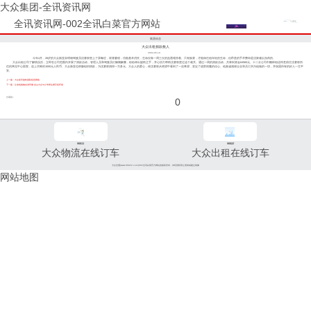
大众集团-全讯资讯网
全讯资讯网-002全讯白菜官方网站
集团动态
大众出租捐款救人
2004-05-19
今年4月，28岁的大众新亚崇明籍驾驶员沈赛权患上了尿毒症，双肾萎缩，功能基本消失，生命仅靠一周三次的血透维持着。只有换肾，才能保住他年轻的生命，但昂贵的手术费却是沈家难以负荷的。
大众出租公司了解情况后，立即在公司范围内开展了捐款活动，管理人员和驾驶员们慷慨解囊，纷纷伸出援助之手，齐心协力帮助沈赛权度过这个难关。通过一周的捐款活动，共筹到资金64560元。十二分公司巾帼班组还特意前往沈赛权所
住的闸北中心医院，送上另筹的1000元人民币。大众新亚也积极组织捐款，为沈赛权捐得一万多元。大众人的爱心，使沈赛权从绝望中看到了一丝希望，坚定了战胜病魔的信心。他真诚感谢企业和员工所为他做的一切，并祝愿所有的好人一生平
安。
上一篇：大众租车接轨国际租赁网络
下一篇：让绿色植物走进车厢 金山大众与小学师生携手促环保
分享到：
0
96811
96822
大众物流在线订车
大众出租在线订车
大众交通(www.96822.com)002全讯白菜官方网站的版权所有，未经授权禁止复制或建立镜像
网站地图