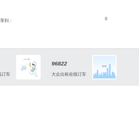
0
享到：
96822
线订车
大众出租在线订车