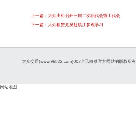
上一篇：大众出租召开三届二次职代会暨工代会
下一篇：大众租赁党员赴镇江参观学习
大众交通(www.96822.com)002全讯白菜官方网站的版
网站地图