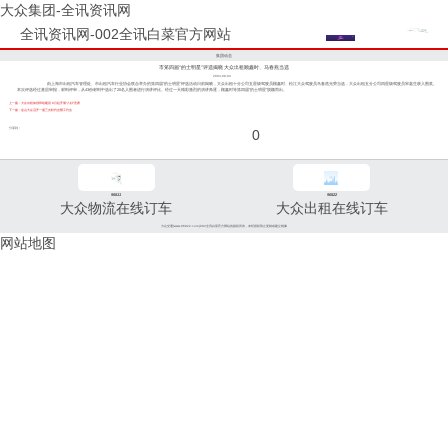
大众集团-全讯资讯网
全讯资讯网-002全讯白菜官方网站
集团动态
市笫四届“的士明星”评选揭晓 大众出租顾鑫时、马春燕当选
2004-08-04
由上海市出租汽车管理处、市出租汽车行业协会联合举办的笫四届“的士明星”评选活动日前揭晓，大众出租十分公司五星级驾驶员顾鑫时、松江大众驾驶员马春燕光荣当选，大众出租五分公司四星级驾驶员宋嘉生获入围奖。
本次评选经过基层审报，材料评审，从43份材料中选出了20名入围者进行演讲评比。经过一天精彩激烈的演讲角逐，顾鑫时等笫四届“的士明星”脱颖而出。
上一篇：大众出租加强班组建设 8月起开展“八好”竞赛
下一篇：金山大众召开一届三次职代会暨工代会
分享到：
0
96811
96822
大众物流在线订车
大众出租在线订车
大众交通(www.96822.com)002全讯白菜官方网站的版权所有，未经授权禁止复制或建立镜像
网站地图