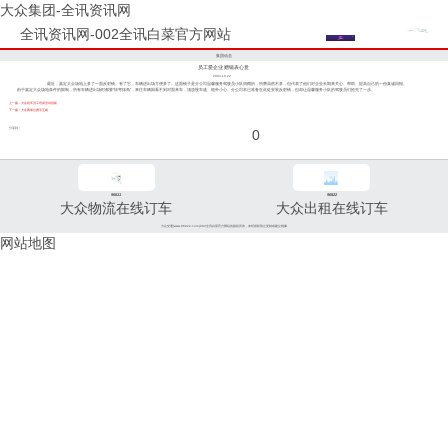
大众集团-全讯资讯网
全讯资讯网-002全讯白菜官方网站
集团动态
员工爱企业 赠镜表心意
2004-10-22
最近，嘉定大众场地上多了一面反射镜。有了它，车辆进出场方便多了。这面镜子是分公司温馨服务驾驶员小队捐赠的，所费虽然不多，但代表了他们对企业长期来关心、帮助、提高自己的一份真诚回报。
由于嘉定大众场地条件的限制，所有车辆进出场时都要“转弯抹角”，来往车辆因看不到对面来车，须放慢车速、格外小心。分公司本已准备在此处安装反射镜，但却让温馨服务小队的驾驶员们抢先了一步。
上一篇：大众租车员工培训尝试创新
下一篇：大众两单位携手互助
分享到：
0
96811
96822
大众物流在线订车
大众出租在线订车
大众交通(www.96822.com)002全讯白菜官方网站的版权所有，未经授权禁止复制或建立镜像
网站地图