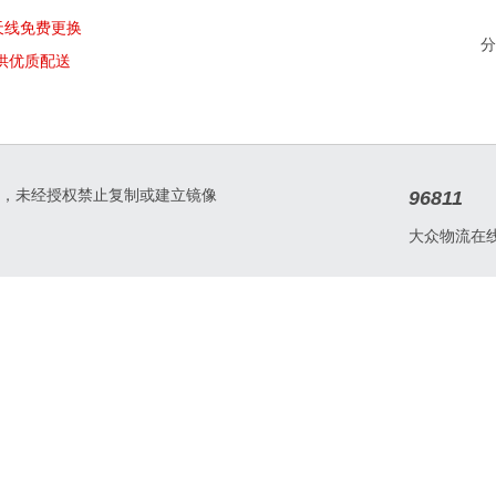
天线免费更换
分
供优质配送
权所有，未经授权禁止复制或建立镜像
96811
大众物流在