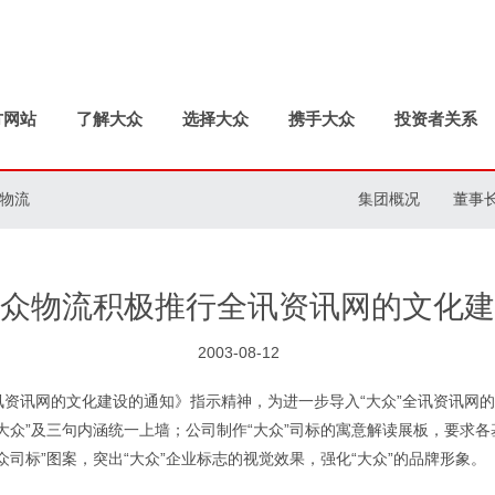
方网站
了解大众
选择大众
携手大众
投资者关系
物流
集团概况
董事
众物流积极推行全讯资讯网的文化建
2003-08-12
讯网的文化建设的通知》指示精神，为进一步导入“大众”全讯资讯网的
为大众”及三句内涵统一上墙；公司制作“大众”司标的寓意解读展板，要
司标”图案，突出“大众”企业标志的视觉效果，强化“大众”的品牌形象。