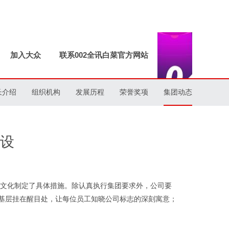
加入大众
联系002全讯白菜官方网站
长介绍
组织机构
发展历程
荣誉奖项
集团动态
设
文化制定了具体措施。除认真执行集团要求外，公司要
求各基层挂在醒目处，让每位员工知晓公司标志的深刻寓意；