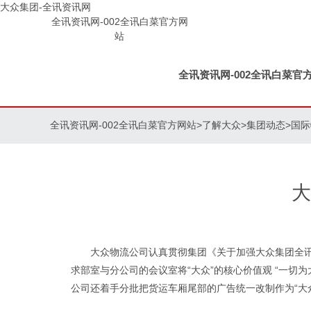
大众集团-全讯资讯网
全讯资讯网-002全讯白菜官方网
站
全讯资讯网-002全讯白菜官
全讯资讯网-002全讯白菜官方网站
>
了解大众
>
集团动态
>
国际
大
大众物流公司认真贯彻集团《关于加强大众集团全讯资
求部室与分公司的会议室将“大众”的核心价值观 “一切
公司还着手分批把货运车厢尾部的广告统一改制作为“大众