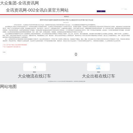
大众集团-全讯资讯网
全讯资讯网-002全讯白菜官方网站
集团动态
变革中求生存 创新中谋发展 转向经营主导型 大众物流召开2003年度计划工作会议
2003-02-26
2月21日至22日，大众物流公司召开2003年度计划工作会议，物流板块内各实体公司相关领导参加了此次会议，大众交通集团总经理杨国平到会并作重要讲话。
会议回顾总结了物流公司2002年的各项工作，对2003年的整体工作思路进行部署。大众物流公司经理赵伟纶作了"在变革中求生存、在创新中谋发展，切实推进大众物流由管理主导型向经营主导型转变"的工作报告，根据2002年工作的基本经验
和不足，剖析了公司在2003年的工作思路：坚持稳健与开拓并举，坚持"有所为、有所不为"，以项目建设为抓手，以服务创新为着眼点，以客户满意为出发点，积极探索盘活和利用内外部资源，进一步优化资产质量；继续探索完善管理体制和搞活
经营机制，夯实内部管理体系，加强市场营销和客户关系建设，切实推进整个物流板块由管理主导型向经营主导型转变，大力培育和提升大众物流的核心竞争力。同时，针对货运市场的现状，赵总提出：今后将主要采取集中竞争战略，在专业物
流领域、进入壁垒较高的领域以及政府限制的领域拓展，做大、做强、做优，在危险品物流、冷链物流、监管物流以及城市便捷货运等方面加大工作力度。
大众交通集团总经理杨国平在分析了当前国家及上海经济发展形势后，对大众物流的发展与管理提出了希望及工作要求：立足上海、走向华东、逐步与国际接轨。杨总要求大家在明确不足点的基础上及时制定、调整工作对策，企业要联大、
联强、联优，在联合发展中保持并扩大生存空间，积极培育市场，争取规模效应上台阶。杨总指出，现代企业的竞争就是人力资源的竞争，要加强专业人才的引进以缩短与国际跨国公司的差距，建立起人力资源的制高点。同时，杨总还针对物流
板块内各公司的经营发展情况提出了设想和要求。
会上，赵伟纶经理分别与各基层签订2003年党风廉政工作责任书、综合治理目标责任书，并宣布了新一轮管理人员聘任决定。物流板块下属捷运、配送、搬场、货代及集卡等公司领导分别对2003年的工作思路进行了交流，并纷纷表示要强化
基础管理，开拓业务市场，不断提升大众物流品牌。与会者对大众物流在新的一年中如何发展献计献策、畅所欲言，使此次计划工作会议成为一个良好的沟通和交流的平台，大家的想法互相激荡，个人优秀的想法为企业所共享。
上一篇：五万广告伞一周送达 大众佐川急便“科学”配送显成效
下一篇：大众物流召开第一次职代会暨工代会
分享到：
0
96811
96822
大众物流在线订车
大众出租在线订车
大众交通(www.96822.com)002全讯白菜官方网站的版权所有，未经授权禁止复制或建立镜像
网站地图