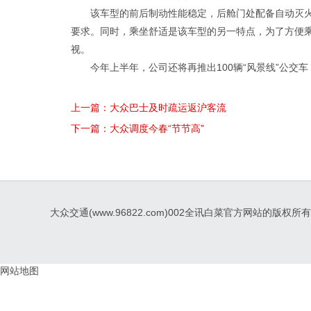
该车型的前后制动性能稳定，后舱门处配备自动灭火装置
要求。同时，乘坐舒适是该车型的另一特点，为了方便乘
视。
今年上半年，公司还将再推出100辆“风景线”公交车，
上一篇：大众巴士及时疏运返沪客流
下一篇：大众调度今春“节节高”
大众交通(www.96822.com)002全讯白菜官方网站的版
网站地图