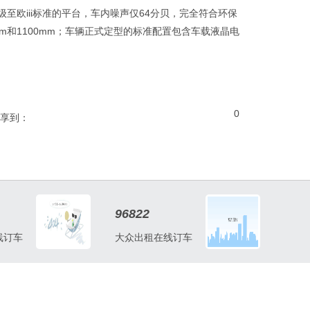
欧iii标准的平台，车内噪声仅64分贝，完全符合环保
和1100mm；车辆正式定型的标准配置包含车载液晶电
0
享到：
96822
线订车
大众出租在线订车