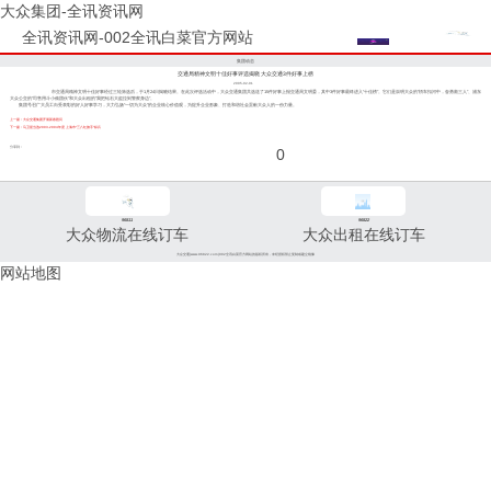
大众集团-全讯资讯网
全讯资讯网-002全讯白菜官方网站
集团动态
交通局精神文明十佳好事评选揭晓 大众交通3件好事上榜
2005-02-01
市交通局精神文明十佳好事经过三轮筛选后，于1月24日揭晓结果。在此次评选活动中，大众交通集团共选送了15件好事上报交通局文明委，其中3件好事最终进入“十佳榜”。它们是崇明大众的“轿车扣河中，奋勇救三人”、浦东
大众公交的“司售用斗小偷团伙”和大众出租的“我把钻石大盗拉到警察身边”。
集团号召广大员工向受表彰的好人好事学习，大力弘扬“一切为大众”的企业核心价值观，为提升企业形象、打造和谐社会贡献大众人的一份力量。
上一篇：大众交通集团开展新春慰问
下一篇：马卫星当选2003-2004年度 上海市“三八红旗手”标兵
分享到：
0
96811
96822
大众物流在线订车
大众出租在线订车
大众交通(www.96822.com)002全讯白菜官方网站的版权所有，未经授权禁止复制或建立镜像
网站地图