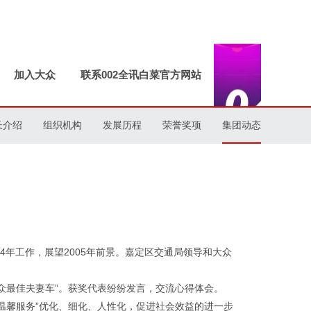
加入大众
联系002全讯白菜官方网站
长介绍
组织机构
发展历程
荣誉奖项
集团动态
4年工作，展望2005年前景。嘉定区交通局领导和大众
大众最佳夫妻车”。获奖代表纷纷发言，交流心得体会。
馨服务”优化、细化、人性化，促进社会效益的进一步