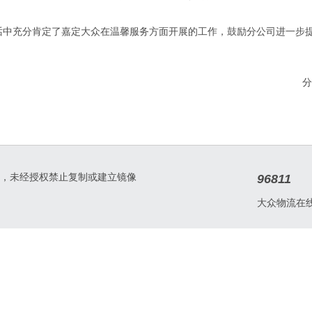
充分肯定了嘉定大众在温馨服务方面开展的工作，鼓励分公司进一步提
分
权所有，未经授权禁止复制或建立镜像
96811
大众物流在