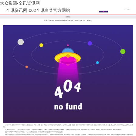
大众集团-全讯资讯网
全讯资讯网-002全讯白菜官方网站
集团动态
交通大众召开2020年中期股东会暨三届六次、四届一次董（监）事会议
2020-06-10
6月5日下午，交通大众2020年中期股东会暨三届六次、四届一次董（监）事会议在大众大厦3楼玫瑰厅召开。会议由大众交通（集团）股份有限公司董事长杨国平主持，交通大众股东方代表、董（监）事会成员、经营班子成员及相关人员出席
会议。
会议根据《公司法》、《公司章程》等有关规定，选举出新一届董事会、监事会。徐敏强为新一届董事会董事长，郑伟中为新一届监事会主席。聘任陈京海为公司总经理，陈敢敏、李俊为公司副总经理，黄争为财务经理。
会议审议了公司1-5月份行政工作报告、1-4月份财务情况报告；审议公司章程修正议案和2019年利润分配议案。
股东方领导对交通大众经营团队的工作给予了充分肯定，对所取得的成绩十分满意。在疫情影响的特殊情况下，班子成员齐心协力，开拓进取，克服困难，1-4月份仍取得了比较好的经营业绩。同时，股东方领导要求经营班子要不断开拓新的