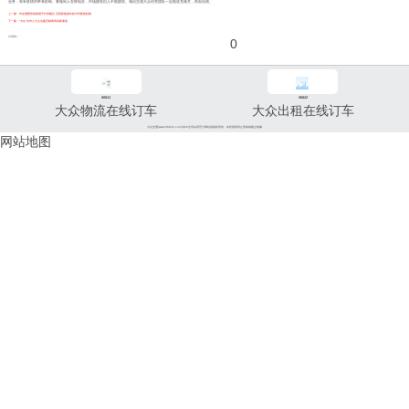
业务，弥补疫情所带来影响。要做到人在阵地在，市场疲软但人不能疲软。相信交通大众经营团队一定能攻克难关，再创佳绩。
上一篇：市交通委答复杨国平代表建议 完善新能源出租汽车配套机制
下一篇：“大众”为市人大立法建言献策再添新通道
分享到：
0
96811
96822
大众物流在线订车
大众出租在线订车
大众交通(www.96822.com)002全讯白菜官方网站的版权所有，未经授权禁止复制或建立镜像
网站地图