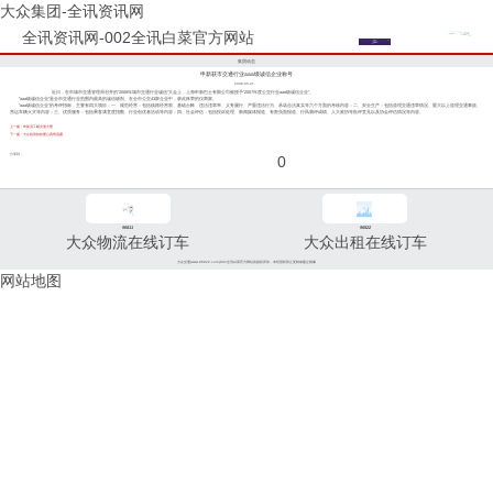
大众集团-全讯资讯网
全讯资讯网-002全讯白菜官方网站
集团动态
申新获市交通行业aaa级诚信企业称号
2008-05-21
近日，在市城市交通管理局召开的“2008年城市交通行业诚信”大会上，上海申新巴士有限公司被授予“2007年度公交行业aaa级诚信企业”。
“aaa级诚信企业”是全市交通行业范围内最高的诚信级别。在全市公交43家企业中，获此殊荣的仅两家。
“aaa级诚信企业”的考评指标，主要有四大项目：一、规范经营：包括线路经营权、基础台帐、违法违章率、义务履行、严重违法行为、承诺合法真实等六个方面的考核内容；二、安全生产：包括道理交通违章情况、重大以上道理交通事故、
营运车辆火灾等内容；三、优质服务：包括乘客满意度指数、行业创优者活动等内容；四、社会评估：包括投诉处理、新闻媒体报道、有责负面报道、行风测评成绩、人大政协等批评意见以及协会评估情况等内容。
上一篇：申新员工赈灾显大爱
下一篇：大众租赁款款爱心真情流露
分享到：
0
96811
96822
大众物流在线订车
大众出租在线订车
大众交通(www.96822.com)002全讯白菜官方网站的版权所有，未经授权禁止复制或建立镜像
网站地图