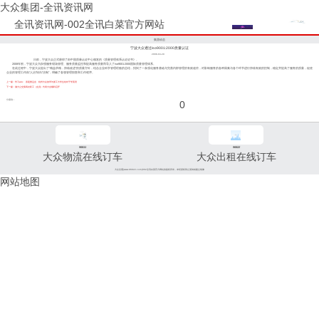
大众集团-全讯资讯网
全讯资讯网-002全讯白菜官方网站
集团动态
宁波大众通过iso9001:2000质量认证
2008-04-29
日前，宁波大众正式获得了由中国质量认证中心颁发的《质量管理体系认证证书》。
2008年初，宁波大众为加强服务现场管理、服务质量监控和提高服务质量而导入了iso9001:2000国际质量管理体系。
在此过程中，宁波大众提出了“精益求精，持续改进”的质量方针，结合企业科学管理经验的总结，找到了一条强化服务基础与完善内部管理的有效途径，对影响服务的各种因素与各个环节进行持续有效的控制，稳定并提高了服务的质量，促使
企业的管理工作由“人治”转向“法制”，明确了各项管理职责和工作程序。
上一篇：学习abc 喜迎奥运会 杭州大众的哥与浙工大学生结对子学英语
下一篇：浦大公交第四次职工（会员）代表大会顺利召开
分享到：
0
96811
96822
大众物流在线订车
大众出租在线订车
大众交通(www.96822.com)002全讯白菜官方网站的版权所有，未经授权禁止复制或建立镜像
网站地图