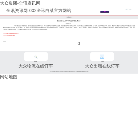
大众集团-全讯资讯网
全讯资讯网-002全讯白菜官方网站
集团动态
漕溪车队公开考核规定加强队务公开
2008-02-22
职工群众的工作积极性、主动性是企业的支撑和动力。为了完善民主管理和民主监督，切实维护好职工的民主权利，让职工群众真正享有知情权、参与权、选择权和监督权，近日，漕溪车队将职工代表会议审议通过的《五项
考核管理规定》张贴在《队务公开栏》内，使每位职工能更好地知晓和掌握新的《五项考核管理规定》，避免日常工作中踩“地雷”、闯“禁区”，稳定工作情绪，提高行车安全系数。车队将依据新规定执行考核，使考核管理工作更加规范。同时，职
工对自己的考核也更清楚，可以有效避免争议和不满，有利于提高企业的和谐稳定。
上一篇：虹桥大众市场营销提升知名度
下一篇：区领导奉贤大众调研
分享到：
0
96811
96822
大众物流在线订车
大众出租在线订车
大众交通(www.96822.com)002全讯白菜官方网站的版权所有，未经授权禁止复制或建立镜像
网站地图