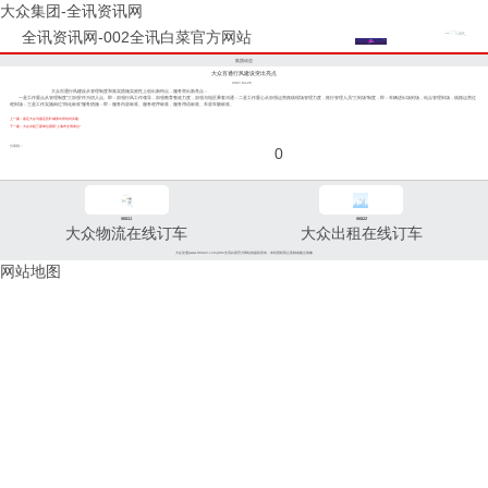
大众集团-全讯资讯网
全讯资讯网-002全讯白菜官方网站
集团动态
大众百通行风建设突出亮点
2007-04-26
大众百通行风建设从管理制度和落实措施实效性上创出新特点，服务突出新亮点：
一是工作重点从管理制度“三加强”作为切入点。即：加强行风工作领导，加强教育整改力度，加强与地区乘客沟通；二是工作重心从加强运营路线现场管理力度，推行管理人员“三到场”制度，即：车辆进出场到场，站点管理到场，线路运营过
程到场；三是工作实施岗位“四化标准”服务措施：即：服务内容标准、服务程序标准，服务用语标准、车容车貌标准。
上一篇：嘉定大众与嘉定区叶城派出所结对共建
下一篇：大众出租三家单位荣获“上海市文明单位”
分享到：
0
96811
96822
大众物流在线订车
大众出租在线订车
大众交通(www.96822.com)002全讯白菜官方网站的版权所有，未经授权禁止复制或建立镜像
网站地图