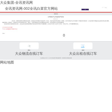
大众集团-全讯资讯网
全讯资讯网-002全讯白菜官方网站
集团动态
九环液化气公司提高加气积分
2006-05-25
5月24日，国家发改委再次调整成品油价格，使成品油与车用液化气的差价再一次拉大，液化气的经济性优势进一步显现。九环汽车液化气公司为回报广大驾驶员对长期支持，当日起对旗下所属pos站点的积分再次进行调整，
驾驶员每加一升液化气，所得积分从0.15元提高到0.20元。实际上，出租车驾驶员在九环所属的pos站点加气，就可享受到3.1元/升的优惠价格。
按出租车每天行驶里程350公里计，此次pos积分提高将使用液化气的出租车单车每月节省燃料费=（4.52元/升*35升-3.1元/升*43.75升）*30天≈677元，年节省燃料费8124元。
上一篇：瑞士emba大众“探秘”
下一篇：大众交通集团召开平安建设工作大会
分享到：
0
96811
96822
大众物流在线订车
大众出租在线订车
大众交通(www.96822.com)002全讯白菜官方网站的版权所有，未经授权禁止复制或建立镜像
网站地图